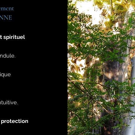
ement
ONNE
 spirituel
endule.
tique
tuitive.
 protection