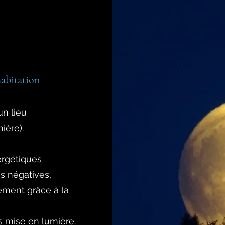
bitation
un lieu
ière).
ergétiques
s négatives,
tement grâce à la
s mise en lumière.