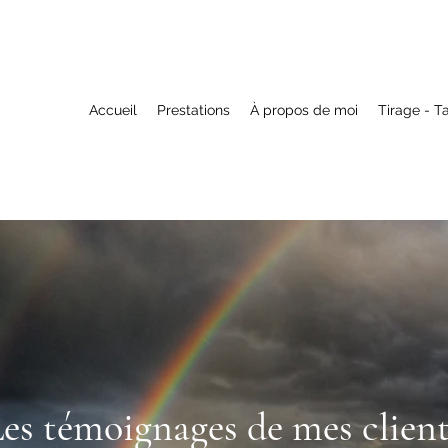
Accueil
Prestations
À propos de moi
Tirage - T
es témoignages de mes clien