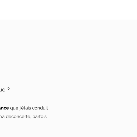
ue ?
ance
que j’étais conduit
m’a déconcerté, parfois